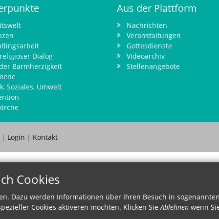
erpunkte
Aus der Plattform
itswelt
Nachrichten
nzen
Veranstaltungen
tlingsarbeit
Gottesdienste
religiöser Dialog
Videoarchiv
 der Barmherzigkeit
Stellenangebote
mene
ik, Soziales, Umwelt
ention
kirche
z
|
Login
|
Kontakt
ich Cookies
en. Dazu werden Informationen über Ihren Besuch in sogenannten 
pezieller Cookies aktiveren möchten. Klicken Sie
Ablehnen
wenn Sie