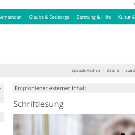
 Gemeinden
Glaube & Seelsorge
Beratung & Hilfe
Kultur 
Specials Aachen
Bistum
Start
Empfohlener externer Inhalt
Hier klicken für weitere Infos.
Schriftlesung