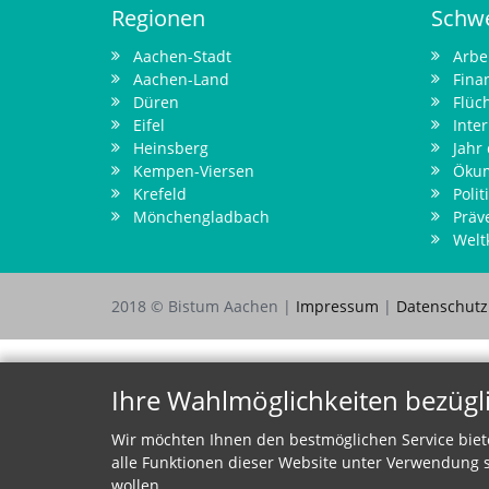
Regionen
Schw
Aachen-Stadt
Arbe
Aachen-Land
Fina
Düren
Flüch
Eifel
Inter
Heinsberg
Jahr
Kempen-Viersen
Öku
Krefeld
Polit
Mönchengladbach
Präv
Welt
2018 © Bistum Aachen |
Impressum
|
Datenschut
Ihre Wahlmöglichkeiten bezügl
Wir möchten Ihnen den bestmöglichen Service biet
alle Funktionen dieser Website unter Verwendung s
wollen.