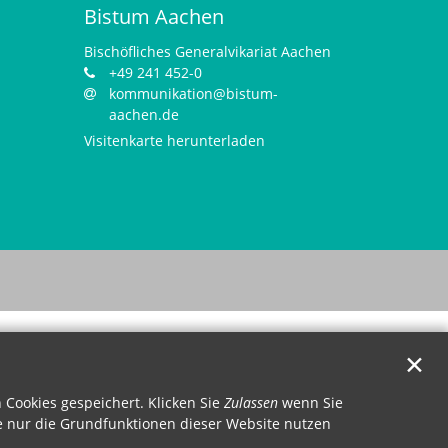
Bistum Aachen
Bischöfliches Generalvikariat Aachen
+49 241 452-0
kommunikation@bistum-
aachen.de
Visitenkarte herunterladen
✕
Cookies gespeichert. Klicken Sie
Zulassen
wenn Sie
 nur die Grundfunktionen dieser Website nutzen