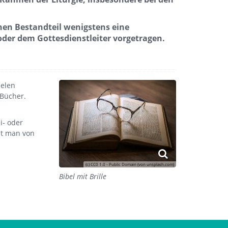
chen Bestandteil wenigstens eine
oder dem Gottesdienstleiter vorgetragen.
ielen
 Bücher.
i- oder
cht man von
(c) CC0 1.0 - Public Domain (von unsplash.com)
Bibel mit Brille